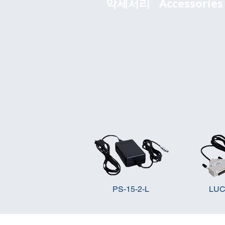
악세서리 Accessories
PS-15-2-L
LUC