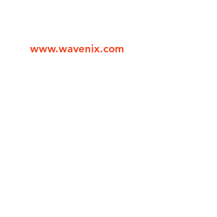
www.wavenix.com
민대로 277, 516 (관양동)
an-gu, Anyang-si, Gyeonggi-do
7