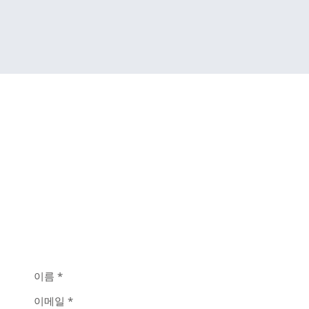
​제품 문의 및 견적 요청
전화. 031-388-8150(대표)
팩스. 031-388-8152
이메일.
wave@wavenix.com