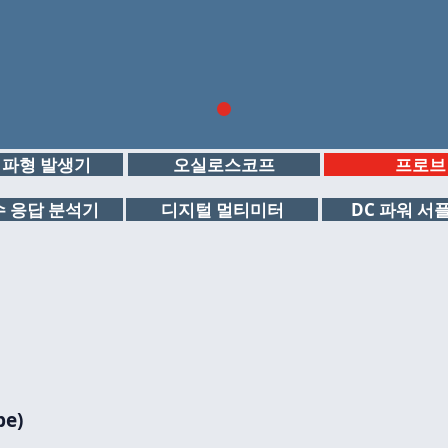
 파형 발생기
오실로스코프
프로브
 응답 분석기
디지털 멀티미터
DC 파워 서
be)