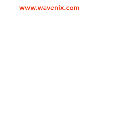
www.wavenix.com
민대로 277, 516 (관양동)
an-gu, Anyang-si, Gyeonggi-do
7