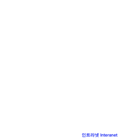
주식회사 웨이브닉스
m
14054 경기도 안양시 동안구 시
516, 277 Simin-daero, Dong
14054 Republic of Korea
​사업자등록번호 138-81-2475
관련 사이트 :
www.mokulab.co.kr
인트라넷 Interanet